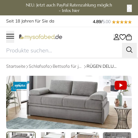
NEU: Jetzt auch PayPal Ratenzahlung möglich
- Infos hier
Seit 18 Jahren für Sie da
4.89/
5.00
Startseite
Schlafsofa
Bettsofa für jeden Tag
RÜGEN DELUXE Einzelliege mit Bettkasten oder Doppelbett von sofaplus