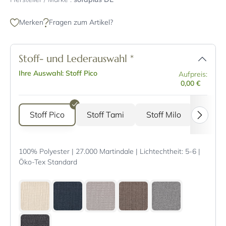
Merken
Fragen zum Artikel?
Stoff- und Lederauswahl
*
Ihre Auswahl: Stoff Pico
Aufpreis:
0,00 €
Stoff Pico
Stoff Tami
Stoff Milo
Stoff 
100% Polyester | 27.000 Martindale | Lichtechtheit: 5-6 |
Öko-Tex Standard