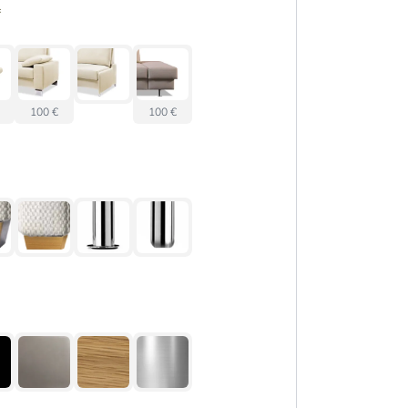
*
100 €
100 €