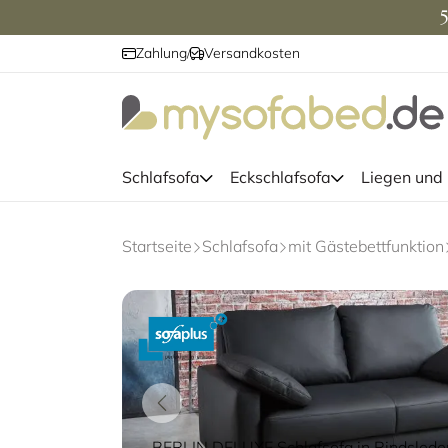
5
Zahlung
Versandkosten
/
Schlafsofa
Eckschlafsofa
Liegen und
Startseite
Schlafsofa
mit Gästebettfunktion
BERLIN DELUXE Schlafsofa in Rindslede