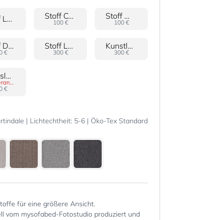
Stoff Cord
Stoff Wave
Stoff Lava
100 €
100 €
Stoff Doro
Stoff Lovo
Kunstleder Gava
0 €
300 €
300 €
Rindsleder 24
Sonderanfertigung
0 €
tindale | Lichtechtheit: 5-6 | Öko-Tex Standard
Stoffe für eine größere Ansicht.
iell vom mysofabed-Fotostudio produziert und