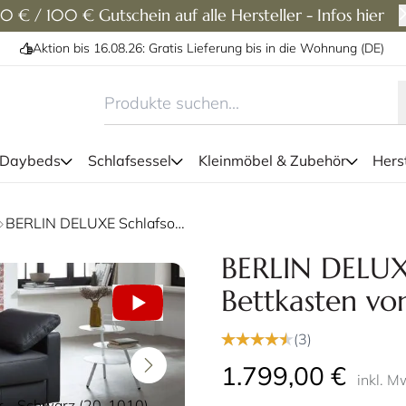
0 € / 100 € Gutschein auf alle Hersteller - Infos hier
Aktion bis 16.08.26: Gratis Lieferung bis in die Wohnung (DE)
 Daybeds
Schlafsessel
Kleinmöbel & Zubehör
Herst
Fußteil im hellem Standard-
BERLIN DELUXE Schlafsofa mit Bettkasten von sofaplus
möglich (hier am
BERLIN DELUXE
Bettkasten von
(3)
1.799,00 €
inkl. M
r - Schwarz (20-1010) -