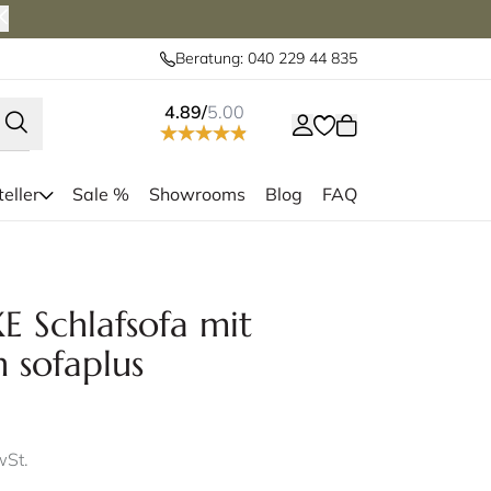
Beratung: 040 229 44 835
4.89/
5.00
eller
Sale %
Showrooms
Blog
FAQ
Stoff - optional im gleichen Stoff
Das BERLIN DELUXE
 Modell BERLIN DELUXE)
der vorderen Bl
 Schlafsofa mit
 sofaplus
wSt.