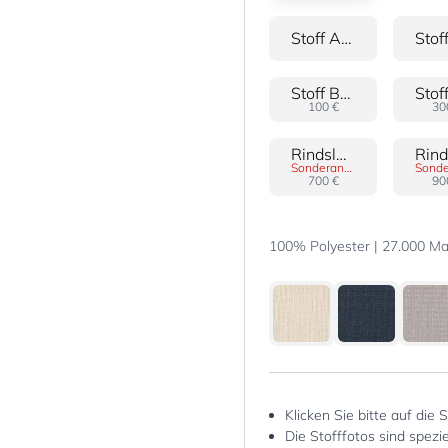
Stoff Alwa
Stoff Boucle
100 €
30
Rindsleder 20
Sonderanfertigung
700 €
90
100% Polyester | 27.000 Mar
Klicken Sie bitte auf die 
Die Stofffotos sind spez