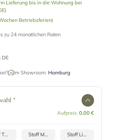
n Lieferung bis in die Wohnung bei
DE)
 Wochen Betriebsferien)
is zu 24 monatlichen Raten
s DE
kel?
Im Showroom:
Hamburg
swahl
*
Aufpreis:
0,00 €
Stoff Tami
Stoff Milo
Stoff Lima