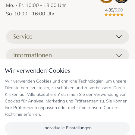
Mo. - Fr. 10:00 - 18:00 Uhr
4.89/
5.00
Sa. 10:00 - 16:00 Uhr
Service
Liefer- und Versandkosten
Informationen
Zahlungsmöglichkeiten
Stoffprobenanfrage
Wir verwenden Cookies
Kontakt
Sicheres Einkaufen
Gutschein
Showrooms
Sicheres Einkaufen und Retoureninfo
Wir verwenden Cookies und ähnliche Technologien, um unsere
Datenschutz
Dienste bereitzustellen, zu schützen und zu verbessern. Durch
FAQ
Echte Kundenbewertungen
Zahlungsarten
Allgemeine Geschäftsbedingungen
Klicken auf 'Alle akzeptieren' stimmen Sie der Verwendung von
Jobs
Überweisung erst kurz vor Lieferung
Widerrufsrecht, Widerrufsfolgen
Cookies für Analyse, Marketing und Präferenzen zu. Sie können
Bekannt aus
Oder per PayPal (mit Käuferschutz)
Impressum
Ihre Präferenzen anpassen oder mehr über unsere Cookie-
Newsletter
Sichere Zahlung mit SSL-Verschlüsselung
Blog
Richtlinie erfahren.
Folgen Sie uns
Onlineshop mit über 18 Jahren Erfahrung
Individuelle Einstellungen