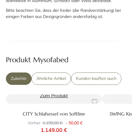
wahlweise in Aluminium, Schwarz oder Weiß bestellbar.
Bitte beachten Sie, dass der Keder (die Randverstärkung) bei
einigen Farben aus Designgründen andersfarbig ist.
Produkt Mysofabed
Zubehör
Ähnliche Artikel
Kunden kauften auch
Zum Produkt
CITY Schlafsessel von Softline
SWING Kis
Vorher
1.199,00 €
-
50,00 €
1.149,00 €