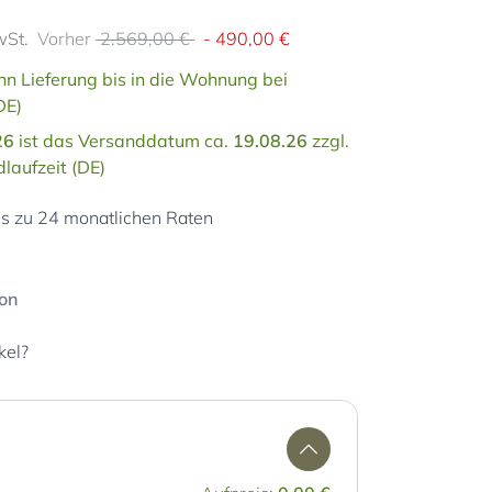
wSt.
Vorher
2.569,00 €
-
490,00 €
n Lieferung bis in die Wohnung bei
DE)
26
ist das Versanddatum ca.
19.08.26
zzgl.
laufzeit (DE)
is zu 24 monatlichen Raten
ion
kel?