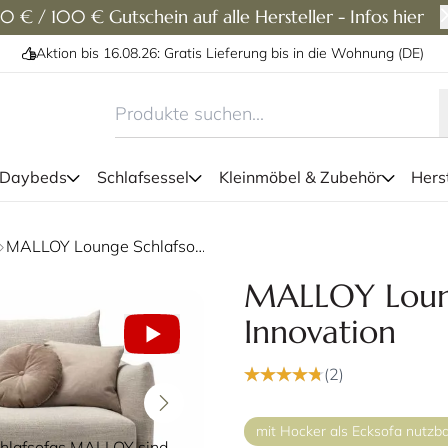
0 € / 100 € Gutschein auf alle Hersteller - Infos hier
Aktion bis 16.08.26: Gratis Lieferung bis in die Wohnung (DE)
 Daybeds
Schlafsessel
Kleinmöbel & Zubehör
Herst
Das MALLOY Schlafsofa von I
MALLOY Lounge Schlafsofa von Innovation
schwarzen Metallfüßen
MALLOY Loung
Innovation
(2)
mit Hocker als Ecksofa nutzb
chlafsofas MALLOY sind