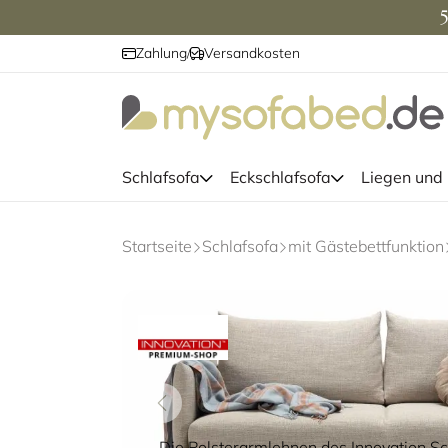
5
Zahlung
Versandkosten
/
Schlafsofa
Eckschlafsofa
Liegen und
Startseite
Schlafsofa
mit Gästebettfunktion
Die Polsterarmlehnen des Innovation S