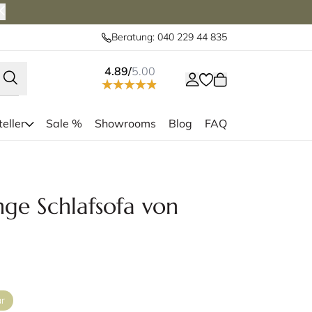
Beratung: 040 229 44 835
4.89/
5.00
eller
Sale %
Showrooms
Blog
FAQ
nnovation mit Polsterarmlehnen und
Aufbau der Dua
 in Stoff Kenya Gravel (579)
e Schlafsofa von
ar