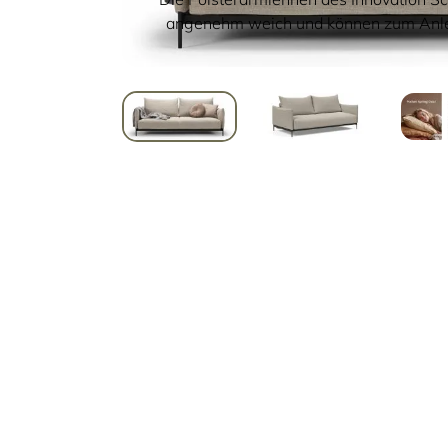
angenehm weich und können zum Anl