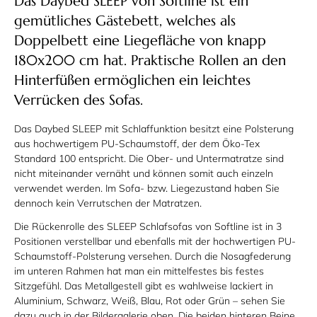
Das Daybed SLEEP von Softline ist ein
gemütliches Gästebett, welches als
Doppelbett eine Liegefläche von knapp
180x200 cm hat. Praktische Rollen an den
Hinterfüßen ermöglichen ein leichtes
Verrücken des Sofas.
Das Daybed SLEEP mit Schlaffunktion besitzt eine Polsterung
aus hochwertigem PU-Schaumstoff, der dem Öko-Tex
Standard 100 entspricht. Die Ober- und Untermatratze sind
nicht miteinander vernäht und können somit auch einzeln
verwendet werden. Im Sofa- bzw. Liegezustand haben Sie
dennoch kein Verrutschen der Matratzen.
Die Rückenrolle des SLEEP Schlafsofas von Softline ist in 3
Positionen verstellbar und ebenfalls mit der hochwertigen PU-
Schaumstoff-Polsterung versehen. Durch die Nosagfederung
im unteren Rahmen hat man ein mittelfestes bis festes
Sitzgefühl. Das Metallgestell gibt es wahlweise lackiert in
Aluminium, Schwarz, Weiß, Blau, Rot oder Grün – sehen Sie
dazu auch in der Bildergalerie oben. Die beiden hinteren Beine