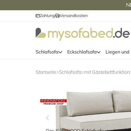
NE
Zahlung
Versandkosten
/
Schlafsofa
Eckschlafsofa
Liegen und
Startseite
Schlafsofa
mit Gästebettfunktion
Das SLY WOOD Schlafsofa von Innovatio