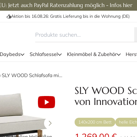
U: Jetzt auch PayPal Ratenzahlung möglich - Infos hier
Aktion bis 16.08.26: Gratis Lieferung bis in die Wohnung (DE)
 Daybeds
Schlafsessel
Kleinmöbel & Zubehör
Herst
Das Innovation SLY WOOD Schl
SLY WOOD Schlafsofa mit Holzfüßen von Innovation
eine Liegefläche von ca. 14
SLY WOOD Sch
von Innovatio
140x200 cm Bett
helle Ei
1.269,00 €
n mit hellen Holzfüßen