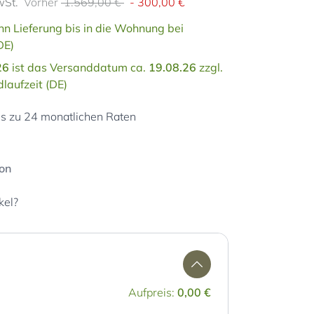
wSt.
Vorher
1.569,00 €
-
300,00 €
n Lieferung bis in die Wohnung bei
DE)
26
ist das Versanddatum ca.
19.08.26
zzgl.
laufzeit (DE)
is zu 24 monatlichen Raten
ion
kel?
Aufpreis:
0,00 €