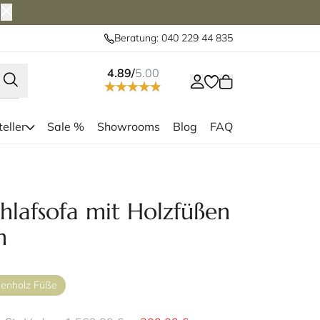
Beratung: 040 229 44 835
4.89/
5.00
eller
Sale %
Showrooms
Blog
FAQ
afsofa mit hellen Holzfüßen bietet
0x200 cm - perfekt für 2 Personen
Aufbau der Ta
lafsofa mit Holzfüßen
n
chenholz Füße