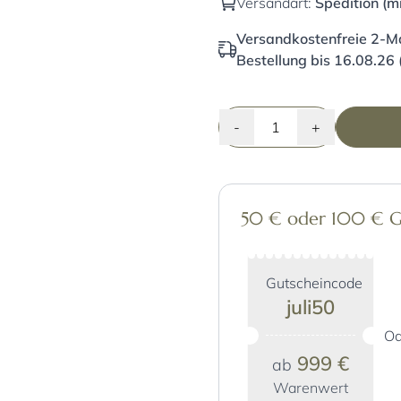
Versandart:
Spedition (m
Versandkostenfreie 2-Ma
Bestellung bis 16.08.26 
-
+
50 € oder 100 € Gut
Gutscheincode
juli50
Od
999 €
ab
Warenwert