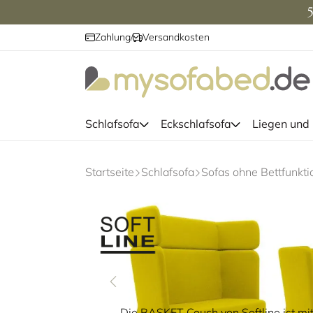
5
Zahlung
Versandkosten
/
Schlafsofa
Eckschlafsofa
Liegen und
Startseite
Schlafsofa
Sofas ohne Bettfunkti
Die BASKET Couch von Softline ist mit