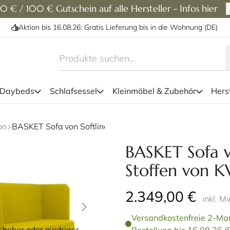
0 € / 100 € Gutschein auf alle Hersteller - Infos hier
Aktion bis 16.08.26: Gratis Lieferung bis in die Wohnung (DE)
 Daybeds
Schlafsessel
Kleinmöbel & Zubehör
Herst
on
BASKET Sofa von Softline - mit Stoffen von KVADRAT
Das BASKET Designer Sofa, 
BASKET Sofa v
Stoffen von 
2.349,00 €
inkl. M
Versandkostenfreie 2-Man
 hoher oder niedriger