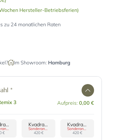
DE)
Wochen Hersteller-Betriebsferien)
is zu 24 monatlichen Raten
kel?
Im Showroom:
Hamburg
wahl
*
Remix 3
Aufpreis:
0,00 €
Kvadrat Divina 3
Kvadrat Divina Melange 3
Kvadrat Hallingdal 65
Sonderanfertigung
Sonderanfertigung
Sonderanfertigung
0 €
420 €
420 €