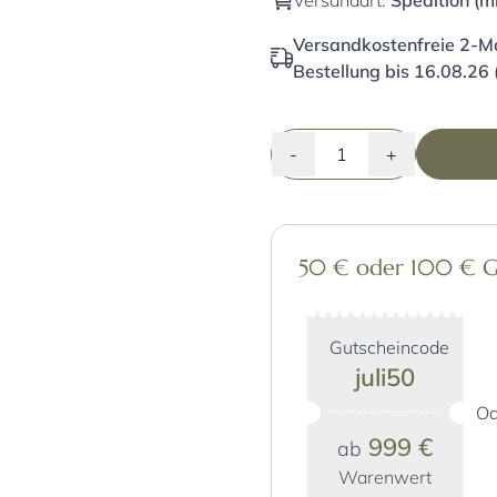
Versandart:
Spedition (m
Versandkostenfreie 2-Ma
Bestellung bis 16.08.26 
-
+
50 € oder 100 € Gut
Gutscheincode
juli50
Od
999 €
ab
Warenwert