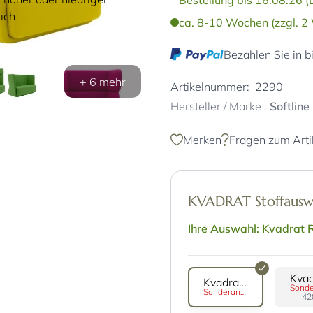
Bestellung bis 16.08.26 (
ich
ca. 8-10 Wochen (zzgl. 2 
Bezahlen Sie in b
+ 6 mehr
Artikelnummer:
2290
Hersteller / Marke :
Softline
Merken
Fragen zum Arti
KVADRAT Stoffaus
Ihre Auswahl: Kvadrat 
Kvadrat Remix 3
Sonderanfertigung
42