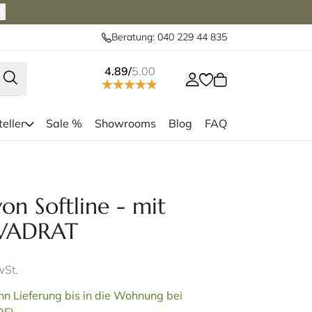
Beratung: 040 229 44 835
4.89/
5.00
eller
Sale %
Showrooms
Blog
FAQ
Das BASKET Sofa 
links in grau, rechts in hellgrau
on Softline - mit
KVADRAT
wSt.
n Lieferung bis in die Wohnung bei