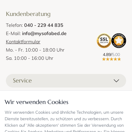
Kundenberatung
Telefon:
040 - 229 44 835
E-Mail:
info@mysofabed.de
Kontaktformular
Mo. - Fr. 10:00 - 18:00 Uhr
4.89/
5.00
Sa. 10:00 - 16:00 Uhr
Service
Liefer- und Versandkosten
Informationen
Wir verwenden Cookies
Zahlungsmöglichkeiten
Stoffprobenanfrage
Wir verwenden Cookies und ähnliche Technologien, um unsere
Kontakt
Sicheres Einkaufen
Gutschein
Dienste bereitzustellen, zu schützen und zu verbessern. Durch
Showrooms
Sicheres Einkaufen und Retoureninfo
Klicken auf 'Alle akzeptieren' stimmen Sie der Verwendung von
Datenschutz
FAQ
Cookies für Analyse, Marketing und Präferenzen zu. Sie können