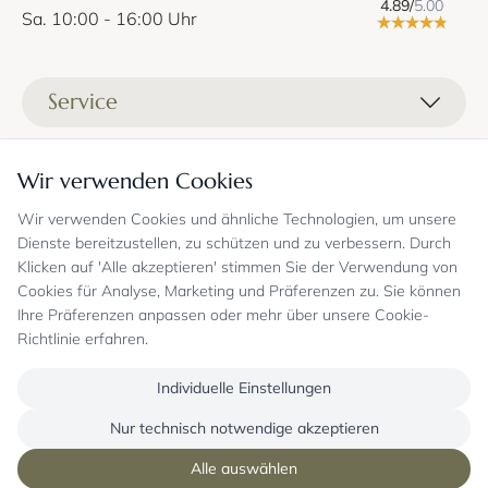
4.89/
5.00
Sa. 10:00 - 16:00 Uhr
Service
Liefer- und Versandkosten
Informationen
Wir verwenden Cookies
Zahlungsmöglichkeiten
Stoffprobenanfrage
Wir verwenden Cookies und ähnliche Technologien, um unsere
Kontakt
Sicheres Einkaufen
Gutschein
Dienste bereitzustellen, zu schützen und zu verbessern. Durch
Showrooms
Sicheres Einkaufen und Retoureninfo
Klicken auf 'Alle akzeptieren' stimmen Sie der Verwendung von
Datenschutz
FAQ
Cookies für Analyse, Marketing und Präferenzen zu. Sie können
Echte Kundenbewertungen
Zahlungsarten
Allgemeine Geschäftsbedingungen
Jobs
Ihre Präferenzen anpassen oder mehr über unsere Cookie-
Überweisung erst kurz vor Lieferung
Widerrufsrecht, Widerrufsfolgen
Richtlinie erfahren.
Bekannt aus
Oder per PayPal (mit Käuferschutz)
Impressum
Newsletter
Sichere Zahlung mit SSL-Verschlüsselung
Blog
Individuelle Einstellungen
Folgen Sie uns
Onlineshop mit über 18 Jahren Erfahrung
Nur technisch notwendige akzeptieren
Alle auswählen