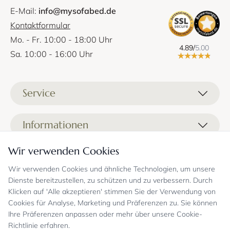
E-Mail:
info@mysofabed.de
Kontaktformular
Mo. - Fr. 10:00 - 18:00 Uhr
4.89/
5.00
Sa. 10:00 - 16:00 Uhr
Service
Liefer- und Versandkosten
Informationen
Zahlungsmöglichkeiten
Stoffprobenanfrage
Wir verwenden Cookies
Kontakt
Sicheres Einkaufen
Gutschein
Showrooms
Sicheres Einkaufen und Retoureninfo
Wir verwenden Cookies und ähnliche Technologien, um unsere
Datenschutz
Dienste bereitzustellen, zu schützen und zu verbessern. Durch
FAQ
Echte Kundenbewertungen
Zahlungsarten
Allgemeine Geschäftsbedingungen
Klicken auf 'Alle akzeptieren' stimmen Sie der Verwendung von
Jobs
Überweisung erst kurz vor Lieferung
Widerrufsrecht, Widerrufsfolgen
Cookies für Analyse, Marketing und Präferenzen zu. Sie können
Bekannt aus
Oder per PayPal (mit Käuferschutz)
Impressum
Ihre Präferenzen anpassen oder mehr über unsere Cookie-
Newsletter
Sichere Zahlung mit SSL-Verschlüsselung
Blog
Richtlinie erfahren.