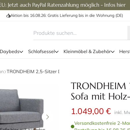
U: Jetzt auch PayPal Ratenzahlung möglich - Infos hier
Aktion bis 16.08.26: Gratis Lieferung bis in die Wohnung (DE)
 Daybeds
Schlafsessel
Kleinmöbel & Zubehör
Herst
Das TRONDHEIM Designer Sof
on
TRONDHEIM 2,5-Sitzer Designer Sofa mit Holz- oder Metallfüßen
Sitzer, 3-Si
TRONDHEIM 2,
Sofa mit Holz
1.049,00 €
inkl. M
Versandkostenfreie 2-Man
ofa hier mit geraden,