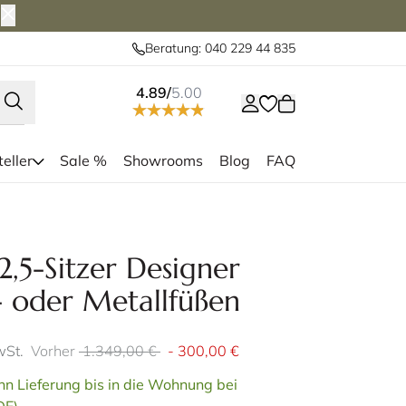
Beratung: 040 229 44 835
4.89/
5.00
eller
Sale %
Showrooms
Blog
FAQ
a gibt es auch als 2-Sitzer, 2,5-
Das TRONDHE
tzer und als Sessel
vers
5-Sitzer Designer
- oder Metallfüßen
wSt.
Vorher
1.349,00 €
-
300,00 €
n Lieferung bis in die Wohnung bei