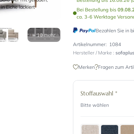
Bestellung bis 16.08.26 (
n Eiche lackiert
Bei Bestellung bis
09.08.
ca. 3-6 Werktage Versand
Bezahlen Sie in b
+ 10 mehr
Artikelnummer:
1084
Hersteller / Marke :
sofaplu
Merken
Fragen zum Arti
Stoffauswahl
*
Bitte wählen