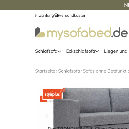
NE
Zahlung
Versandkosten
/
Schlafsofa
Eckschlafsofa
Liegen und
Startseite
Schlafsofa
Sofas ohne Bettfunkti
Das TRONDHEIM 2,5-Sitzer Designer S