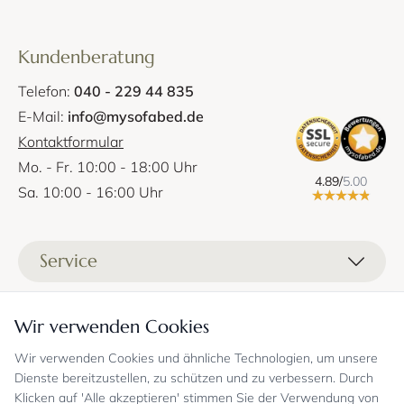
Kundenberatung
Telefon:
040 - 229 44 835
E-Mail:
info@mysofabed.de
Kontaktformular
Mo. - Fr. 10:00 - 18:00 Uhr
4.89/
5.00
Sa. 10:00 - 16:00 Uhr
Service
Liefer- und Versandkosten
Informationen
Wir verwenden Cookies
Zahlungsmöglichkeiten
Stoffprobenanfrage
Wir verwenden Cookies und ähnliche Technologien, um unsere
Kontakt
Sicheres Einkaufen
Gutschein
Dienste bereitzustellen, zu schützen und zu verbessern. Durch
Showrooms
Sicheres Einkaufen und Retoureninfo
Klicken auf 'Alle akzeptieren' stimmen Sie der Verwendung von