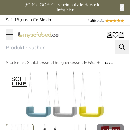
50 € / 100 € Gutschein auf alle Hersteller -
Infos hier
Seit 18 Jahren für Sie da
4.89/
5.00
Startseite
Schlafsessel
Designersessel
ME&U Schaukel von Softline