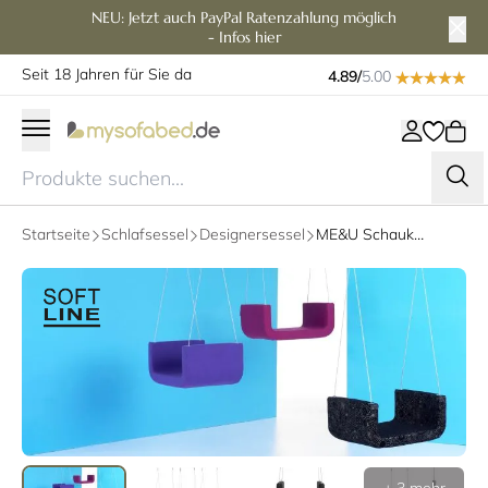
NEU: Jetzt auch PayPal Ratenzahlung möglich
- Infos hier
Seit 18 Jahren für Sie da
4.89/
5.00
Startseite
Schlafsessel
Designersessel
ME&U Schaukel von Softline - mit Stoffen von KVADRAT