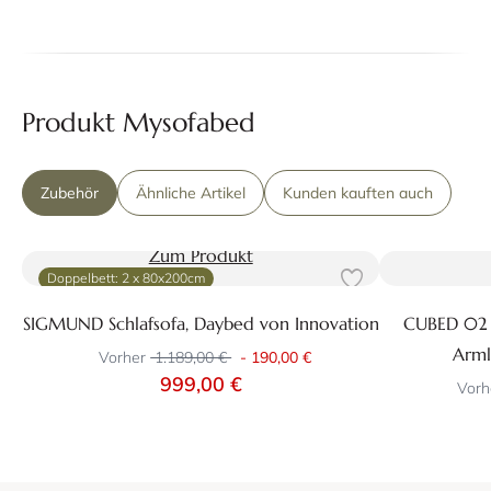
Produkt Mysofabed
Zubehör
Ähnliche Artikel
Kunden kauften auch
Zum Produkt
Doppelbett: 2 x 80x200cm
SIGMUND Schlafsofa, Daybed von Innovation
CUBED 02 
Arml
Vorher
1.189,00 €
-
190,00 €
999,00 €
Vorh