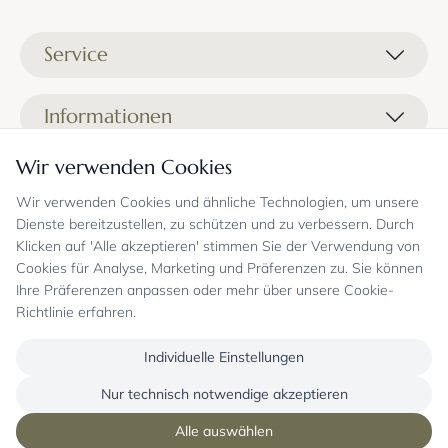
Service
Liefer- und Versandkosten
Informationen
Zahlungsmöglichkeiten
Stoffprobenanfrage
Wir verwenden Cookies
Kontakt
Sicheres Einkaufen
Gutschein
Showrooms
Sicheres Einkaufen und Retoureninfo
Wir verwenden Cookies und ähnliche Technologien, um unsere
Datenschutz
Dienste bereitzustellen, zu schützen und zu verbessern. Durch
FAQ
Echte Kundenbewertungen
Zahlungsarten
Allgemeine Geschäftsbedingungen
Klicken auf 'Alle akzeptieren' stimmen Sie der Verwendung von
Jobs
Überweisung erst kurz vor Lieferung
Widerrufsrecht, Widerrufsfolgen
Cookies für Analyse, Marketing und Präferenzen zu. Sie können
Bekannt aus
Oder per PayPal (mit Käuferschutz)
Impressum
Ihre Präferenzen anpassen oder mehr über unsere Cookie-
Newsletter
Sichere Zahlung mit SSL-Verschlüsselung
Blog
Richtlinie erfahren.
Folgen Sie uns
Onlineshop mit über 18 Jahren Erfahrung
Individuelle Einstellungen
Nur technisch notwendige akzeptieren
Copyright © mysofabed GmbH - Alle Rechte vorbehalten
Alle auswählen
Alle Preise in € inkl. 19 % gesetzl. Mehrwertsteuer