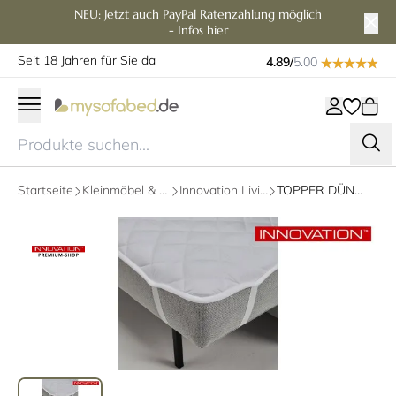
NEU: Jetzt auch PayPal Ratenzahlung möglich
- Infos hier
Seit 18 Jahren für Sie da
4.89/
5.00
Startseite
Kleinmöbel & Zubehör
Innovation Living Zubehör
TOPPER DÜNN - MATRATZENSCHONER von Innovation - verschiedene Größen